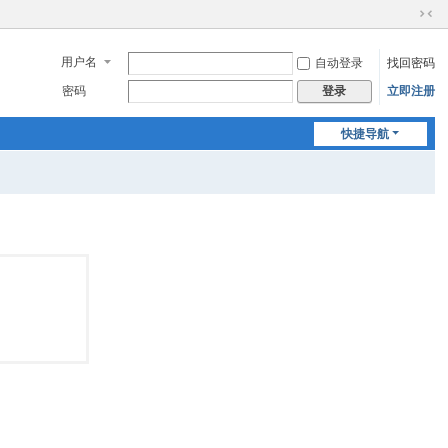
切
换
用户名
自动登录
找回密码
到
窄
密码
立即注册
登录
版
快捷导航