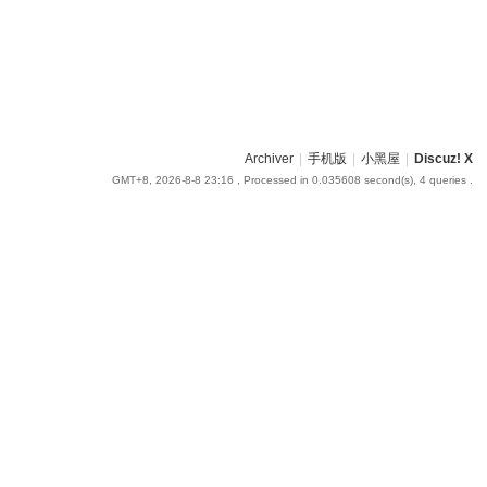
Archiver
|
手机版
|
小黑屋
|
Discuz! X
GMT+8, 2026-8-8 23:16
, Processed in 0.035608 second(s), 4 queries .