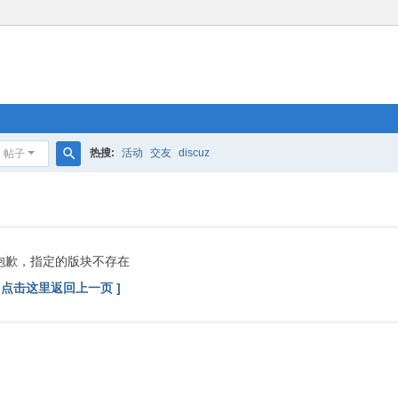
热搜:
活动
交友
discuz
帖子
搜
索
抱歉，指定的版块不存在
[ 点击这里返回上一页 ]